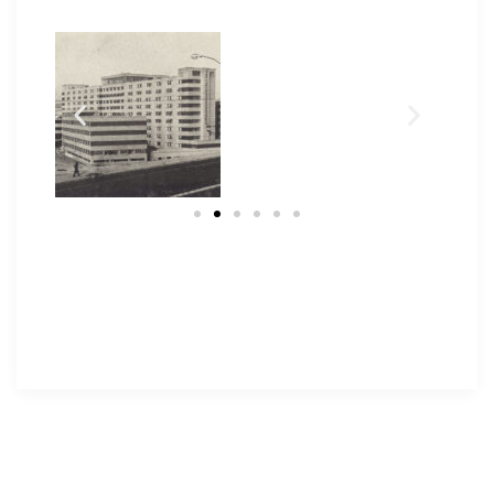
Facebook
Twitter
LinkedIn
Email
Gmail
WhatsApp
Telegra
Compa