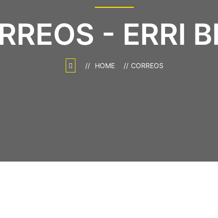
RREOS - ERRI B
HOME
CORREOS